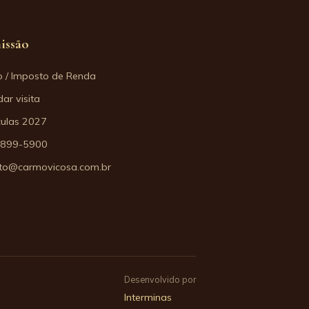
issão
o / Imposto de Renda
ar visita
culas 2027
3899-5900
to@carmovicosa.com.br
Desenvolvido por
Interminas