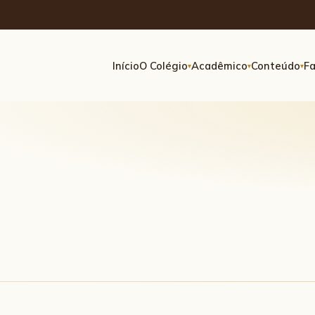
Início
O Colégio
Acadêmico
Conteúdo
Fa
▾
▾
▾