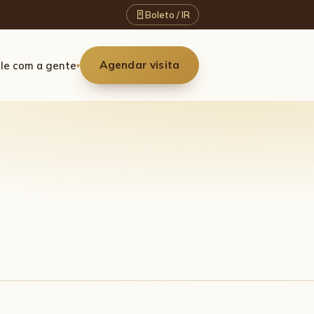
Boleto / IR
Agendar visita
le com a gente
▾