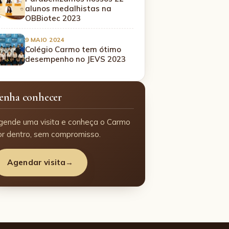
alunos medalhistas na
OBBiotec 2023
9 MAIO 2024
Colégio Carmo tem ótimo
desempenho no JEVS 2023
enha conhecer
gende uma visita e conheça o Carmo
or dentro, sem compromisso.
Agendar visita
→