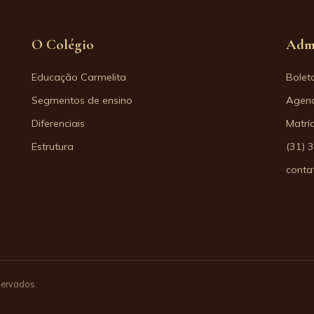
O Colégio
Adm
Educação Carmelita
Bolet
Segmentos de ensino
Agend
Diferenciais
Matrí
Estrutura
(31) 
conta
servados.