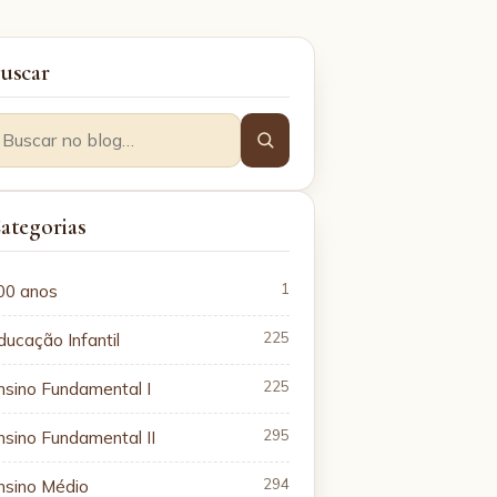
uscar
ategorias
00 anos
1
ducação Infantil
225
nsino Fundamental I
225
nsino Fundamental II
295
nsino Médio
294