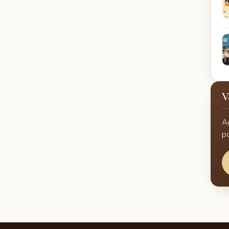
V
A
p