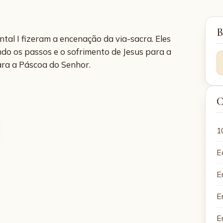
B
tal I fizeram a encenação da via-sacra. Eles
ndo os passos e o sofrimento de Jesus para a
ra a Páscoa do Senhor.
C
1
E
E
E
E