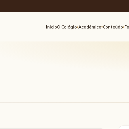
Início
O Colégio
Acadêmico
Conteúdo
Fa
▾
▾
▾