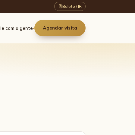
Boleto / IR
Agendar visita
le com a gente
▾