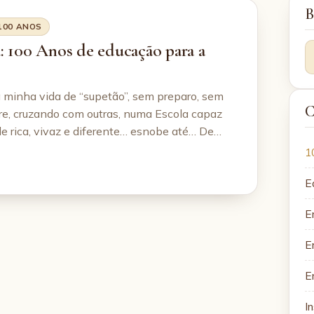
B
100 ANOS
 100 Anos de educação para a
 minha vida de “supetão”, sem preparo, sem
C
re, cruzando com outras, numa Escola capaz
de rica, vivaz e diferente… esnobe até… De…
1
E
E
E
E
In