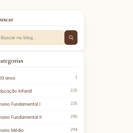
uscar
ategorias
00 anos
1
ducação Infantil
225
nsino Fundamental I
225
nsino Fundamental II
295
nsino Médio
294