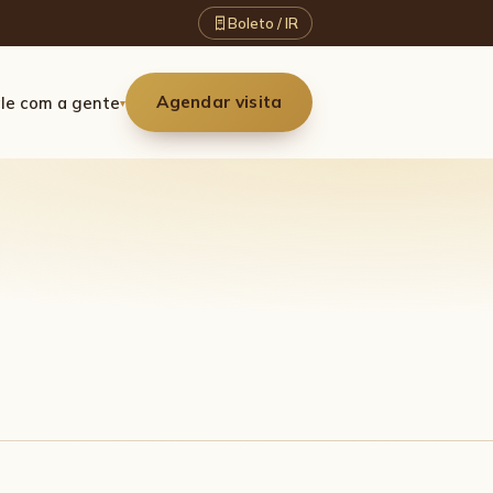
Boleto / IR
Agendar visita
le com a gente
▾