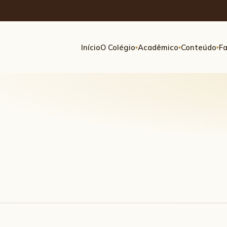
Início
O Colégio
Acadêmico
Conteúdo
Fa
▾
▾
▾