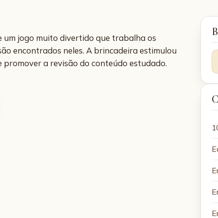
B
e um jogo muito divertido que trabalha os
ão encontrados neles. A brincadeira estimulou
de promover a revisão do conteúdo estudado.
C
1
E
E
E
E