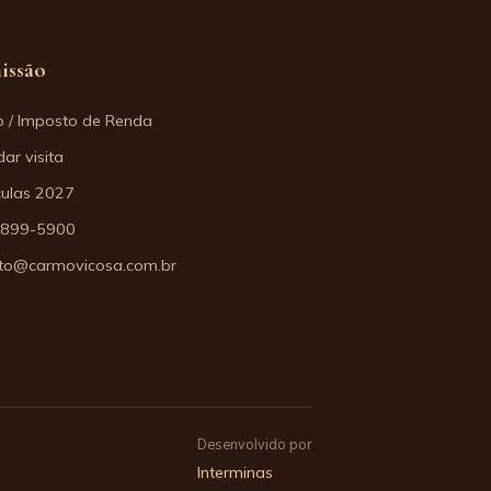
issão
o / Imposto de Renda
ar visita
culas 2027
3899-5900
to@carmovicosa.com.br
Desenvolvido por
Interminas