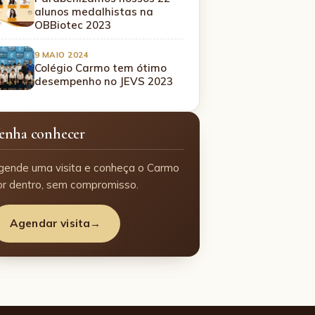
alunos medalhistas na
OBBiotec 2023
9 MAIO 2024
Colégio Carmo tem ótimo
desempenho no JEVS 2023
enha conhecer
gende uma visita e conheça o Carmo
or dentro, sem compromisso.
Agendar visita
→