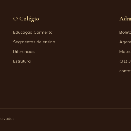
O Colégio
Adm
Educação Carmelita
Bolet
Segmentos de ensino
Agend
Diferenciais
Matrí
Estrutura
(31) 
conta
servados.