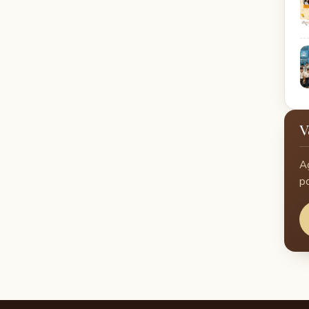
V
A
p