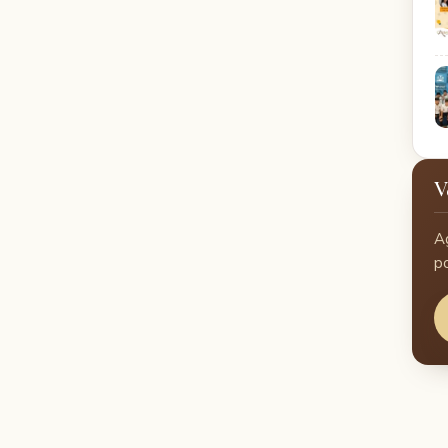
V
A
p