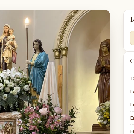
B
C
1
E
E
E
E