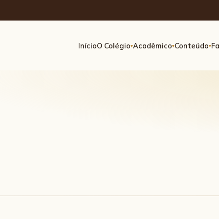
Início
O Colégio
Acadêmico
Conteúdo
Fa
▾
▾
▾
s