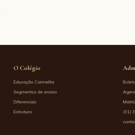
O Colégio
Adm
Educação Carmelita
Bolet
Segmentos de ensino
Agend
Diferenciais
Matrí
Estrutura
(31) 
conta