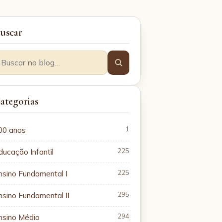
uscar
ategorias
00 anos
1
ducação Infantil
225
nsino Fundamental I
225
nsino Fundamental II
295
nsino Médio
294