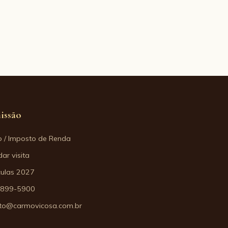
issão
o / Imposto de Renda
ar visita
culas 2027
3899-5900
to@carmovicosa.com.br