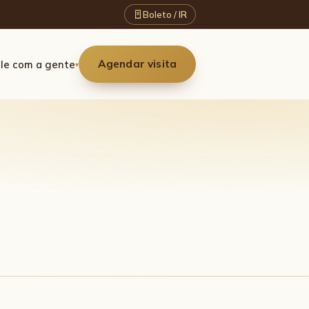
Boleto / IR
Agendar visita
le com a gente
▾