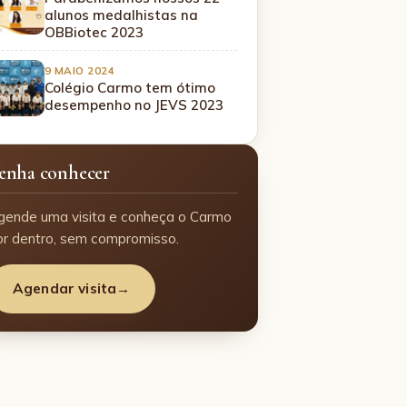
alunos medalhistas na
OBBiotec 2023
9 MAIO 2024
Colégio Carmo tem ótimo
desempenho no JEVS 2023
enha conhecer
gende uma visita e conheça o Carmo
or dentro, sem compromisso.
Agendar visita
→