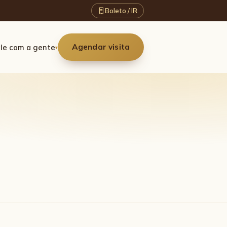
Boleto / IR
Agendar visita
le com a gente
▾