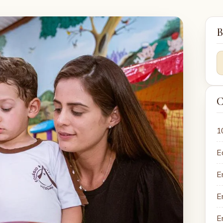
B
C
1
E
E
E
E