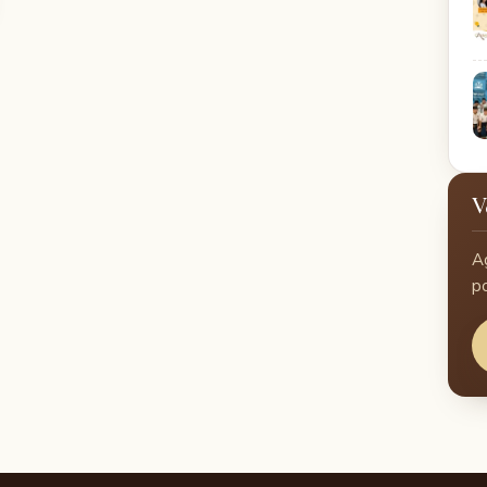
V
A
p