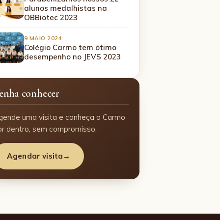
alunos medalhistas na
OBBiotec 2023
9 MAIO 2024
Colégio Carmo tem ótimo
desempenho no JEVS 2023
enha conhecer
gende uma visita e conheça o Carmo
or dentro, sem compromisso.
Agendar visita
→