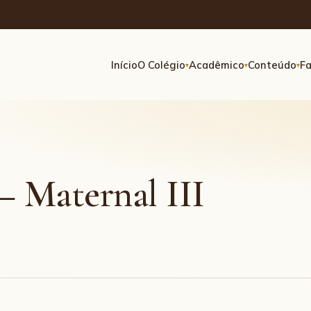
Início
O Colégio
Acadêmico
Conteúdo
Fa
▾
▾
▾
– Maternal III