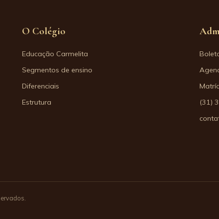
O Colégio
Adm
Educação Carmelita
Bolet
Segmentos de ensino
Agend
Diferenciais
Matrí
Estrutura
(31) 
conta
servados.