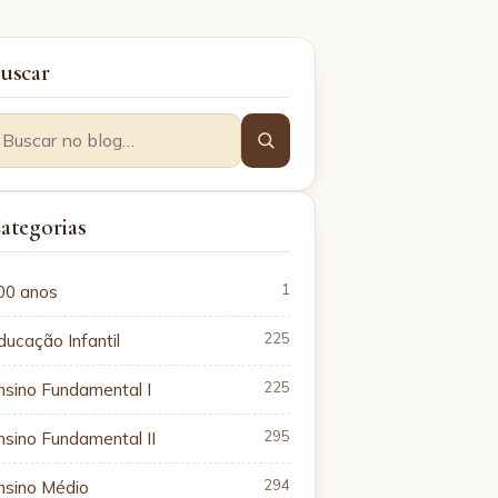
uscar
ategorias
00 anos
1
ducação Infantil
225
nsino Fundamental I
225
nsino Fundamental II
295
nsino Médio
294