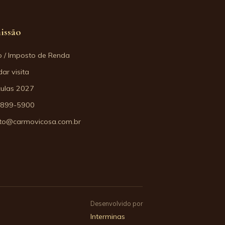
issão
o / Imposto de Renda
ar visita
culas 2027
3899-5900
to@carmovicosa.com.br
Desenvolvido por
Interminas