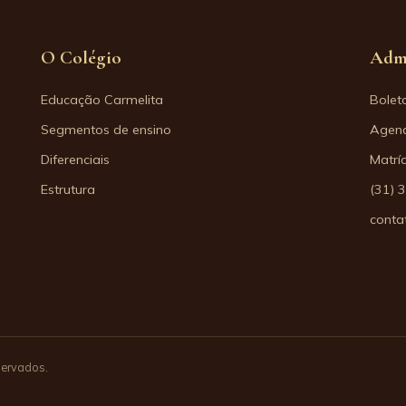
O Colégio
Adm
Educação Carmelita
Bolet
Segmentos de ensino
Agend
Diferenciais
Matrí
Estrutura
(31) 
conta
servados.