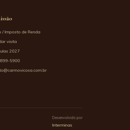
issão
o / Imposto de Renda
ar visita
culas 2027
3899-5900
to@carmovicosa.com.br
Desenvolvido por
Interminas