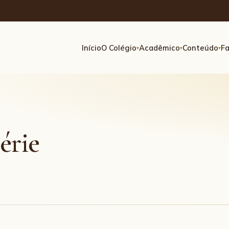
Início
O Colégio
Acadêmico
Conteúdo
Fa
▾
▾
▾
érie