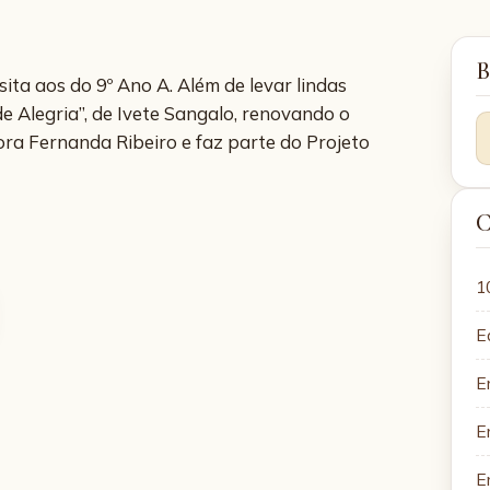
B
sita aos do 9º Ano A. Além de levar lindas
 Alegria”, de Ivete Sangalo, renovando o
ora Fernanda Ribeiro e faz parte do Projeto
C
1
E
E
E
E