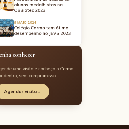
alunos medalhistas na
OBBiotec 2023
9 MAIO 2024
Colégio Carmo tem ótimo
desempenho no JEVS 2023
enha conhecer
gende uma visita e conheça o Carmo
or dentro, sem compromisso.
Agendar visita
→