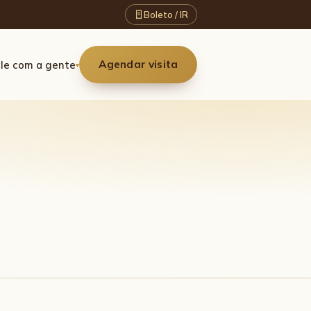
Boleto / IR
Agendar visita
le com a gente
▾