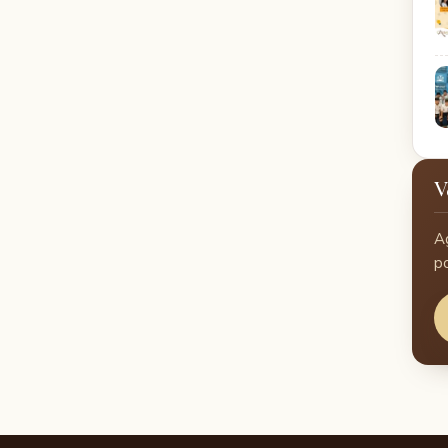
V
A
p