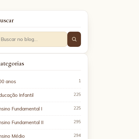
uscar
ategorias
00 anos
1
ducação Infantil
225
nsino Fundamental I
225
nsino Fundamental II
295
nsino Médio
294