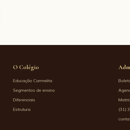
O Colégio
Adm
Educação Carmelita
Bolet
Segmentos de ensino
Agend
Diferenciais
Matrí
Estrutura
(31) 
conta