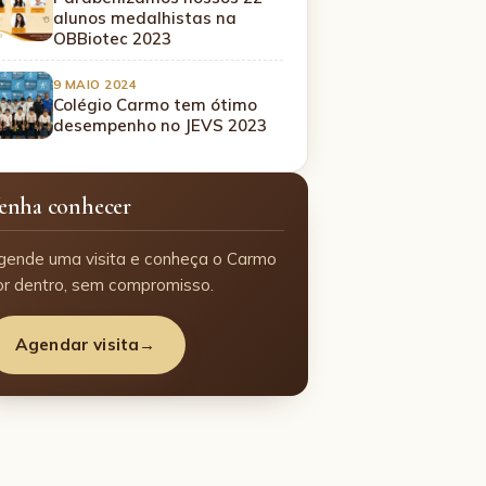
alunos medalhistas na
OBBiotec 2023
9 MAIO 2024
Colégio Carmo tem ótimo
desempenho no JEVS 2023
enha conhecer
gende uma visita e conheça o Carmo
or dentro, sem compromisso.
Agendar visita
→