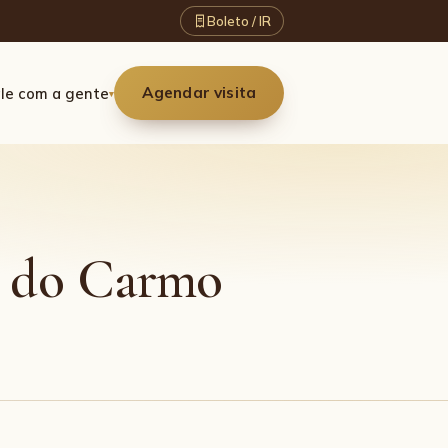
Boleto / IR
Agendar visita
le com a gente
▾
a do Carmo