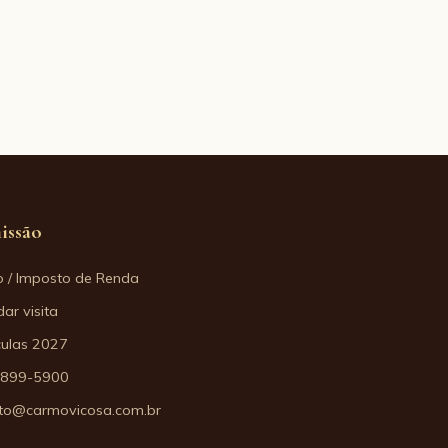
issão
o / Imposto de Renda
ar visita
culas 2027
3899-5900
to@carmovicosa.com.br