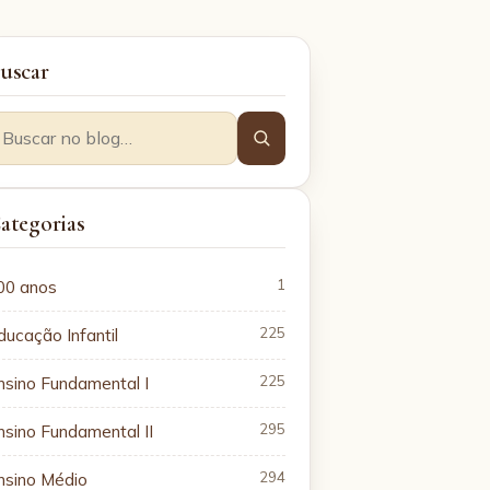
uscar
ategorias
00 anos
1
ducação Infantil
225
nsino Fundamental I
225
nsino Fundamental II
295
nsino Médio
294