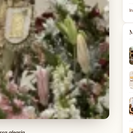
In
M
ssa alegria