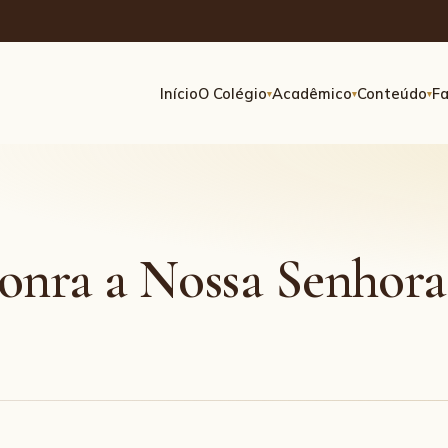
Início
O Colégio
Acadêmico
Conteúdo
Fa
▾
▾
▾
onra a Nossa Senhor