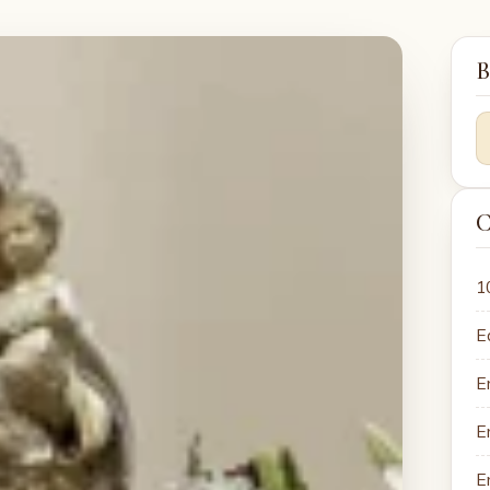
B
C
1
E
E
E
E