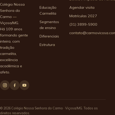
Colégio Nossa
Educação
Agendar visita
Senhora do
Carmelita
Matrículas 2027
Carmo —
Segmentos
Viçosa/MG.
(31) 3899-5900
de ensino
Há 109 anos
contato@carmovicosa.com
formando gente
Diferenciais
inteira, com
Estrutura
tradição
carmelita,
excelência
acadêmica e
afeto.
© 2026 Colégio Nossa Senhora do Carmo · Viçosa/MG. Todos os
direitos reservados.