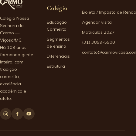
Colégio
Boleto / Imposto de Rend
Colégio Nossa
Educação
Agendar visita
Senhora do
Carmelita
Matrículas 2027
Carmo —
Segmentos
Viçosa/MG.
(31) 3899-5900
de ensino
Há 109 anos
contato@carmovicosa.com
formando gente
Diferenciais
inteira, com
Estrutura
tradição
carmelita,
excelência
acadêmica e
afeto.