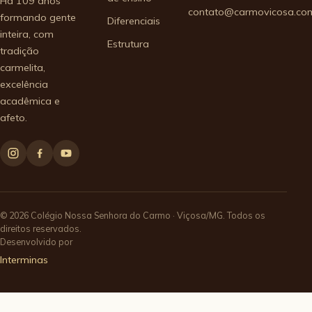
Há 109 anos
contato@carmovicosa.com
formando gente
Diferenciais
inteira, com
Estrutura
tradição
carmelita,
excelência
acadêmica e
afeto.
© 2026 Colégio Nossa Senhora do Carmo · Viçosa/MG. Todos os
direitos reservados.
Desenvolvido por
Interminas