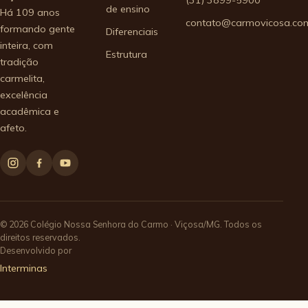
(31) 3899-5900
de ensino
Há 109 anos
contato@carmovicosa.com
formando gente
Diferenciais
inteira, com
Estrutura
tradição
carmelita,
excelência
acadêmica e
afeto.
© 2026 Colégio Nossa Senhora do Carmo · Viçosa/MG. Todos os
direitos reservados.
Desenvolvido por
Interminas