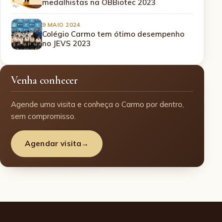
medalhistas na OBBiotec 2023
9 MAIO 2024
Colégio Carmo tem ótimo desempenho
no JEVS 2023
Venha conhecer
Agende uma visita e conheça o Carmo por dentro,
sem compromisso.
Agendar visita
→