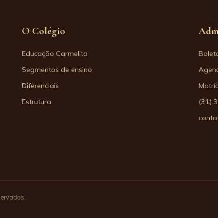
O Colégio
Adm
Educação Carmelita
Bolet
Segmentos de ensino
Agend
Diferenciais
Matrí
Estrutura
(31) 
conta
servados.