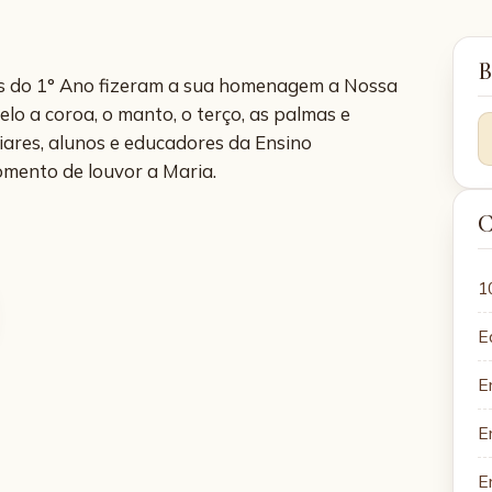
B
rmas do 1° Ano fizeram a sua homenagem a Nossa
o a coroa, o manto, o terço, as palmas e
iares, alunos e educadores da Ensino
omento de louvor a Maria.
C
1
E
E
E
E