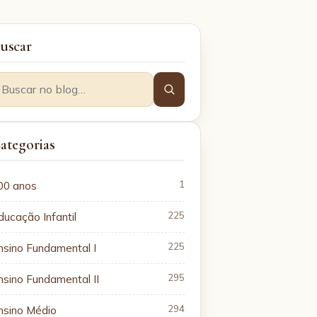
uscar
ategorias
00 anos
1
ducação Infantil
225
nsino Fundamental I
225
nsino Fundamental II
295
nsino Médio
294