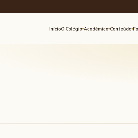
Início
O Colégio
Acadêmico
Conteúdo
Fa
▾
▾
▾