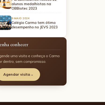
alunos medalhistas na
OBBiotec 2023
9 MAIO 2024
Colégio Carmo tem ótimo
desempenho no JEVS 2023
enha conhecer
gende uma visita e conheça o Carmo
or dentro, sem compromisso.
Agendar visita
→