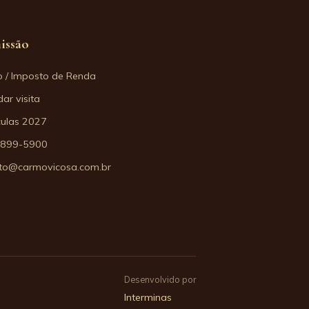
issão
o / Imposto de Renda
ar visita
culas 2027
3899-5900
to@carmovicosa.com.br
Desenvolvido por
Interminas