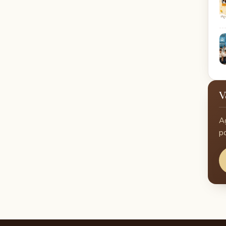
V
A
p