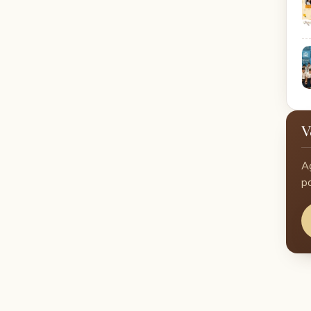
V
A
p