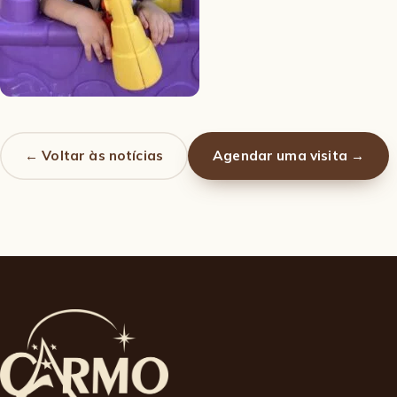
← Voltar às notícias
Agendar uma visita →