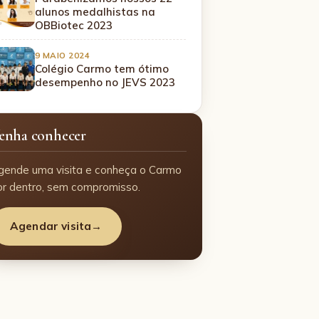
alunos medalhistas na
OBBiotec 2023
9 MAIO 2024
Colégio Carmo tem ótimo
desempenho no JEVS 2023
enha conhecer
gende uma visita e conheça o Carmo
or dentro, sem compromisso.
Agendar visita
→