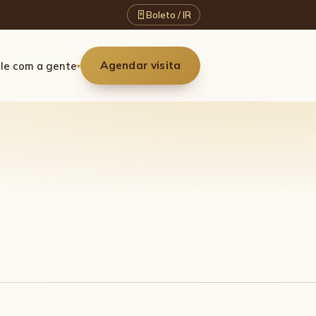
Boleto / IR
Agendar visita
le com a gente
▾