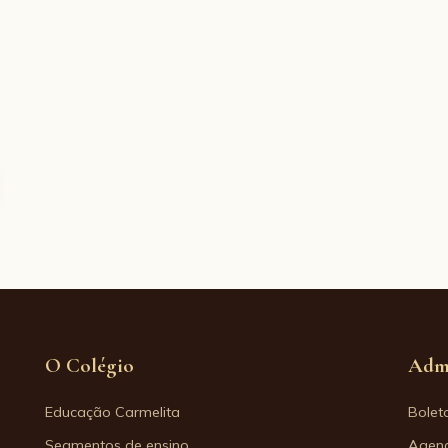
O Colégio
Adm
Educação Carmelita
Bolet
Segmentos de ensino
Agend