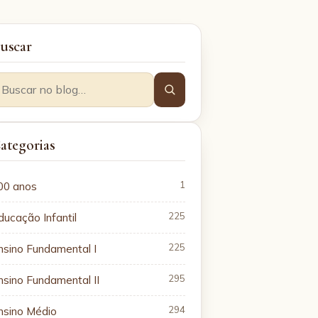
uscar
ategorias
00 anos
1
ducação Infantil
225
nsino Fundamental I
225
nsino Fundamental II
295
nsino Médio
294