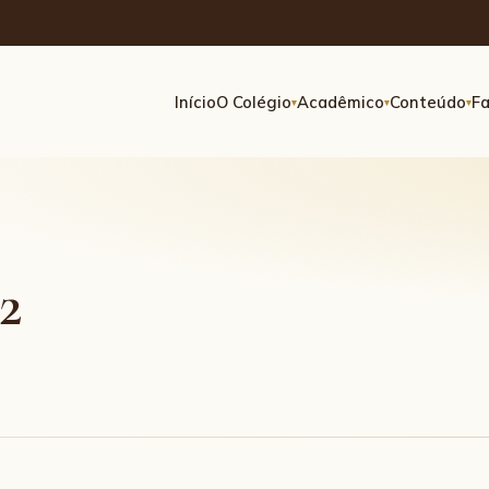
Início
O Colégio
Acadêmico
Conteúdo
Fa
▾
▾
▾
2