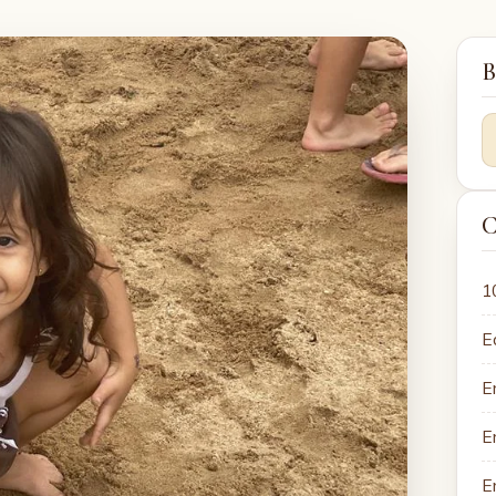
B
C
1
E
E
E
E