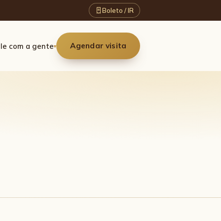
Boleto / IR
Agendar visita
le com a gente
▾