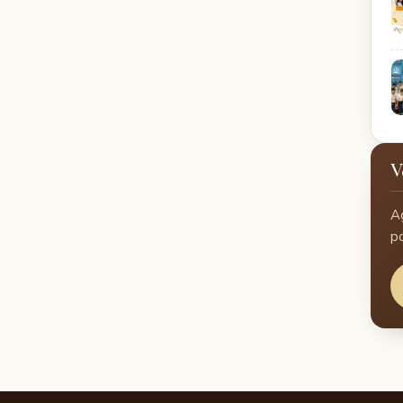
V
A
p