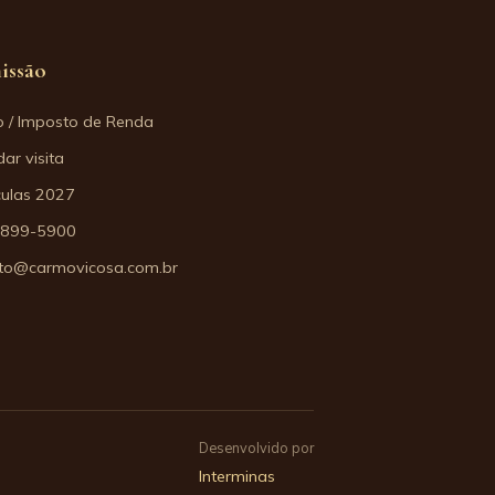
issão
o / Imposto de Renda
ar visita
culas 2027
3899-5900
to@carmovicosa.com.br
Desenvolvido por
Interminas