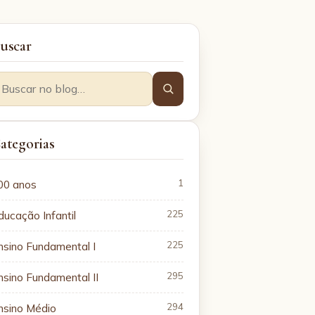
uscar
ategorias
00 anos
1
ducação Infantil
225
nsino Fundamental I
225
nsino Fundamental II
295
nsino Médio
294