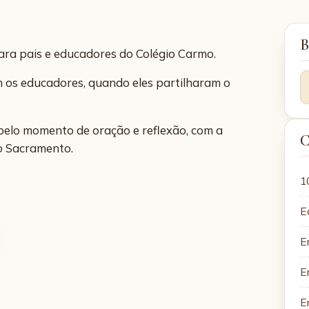
B
ara pais e educadores do Colégio Carmo.
om os educadores, quando eles partilharam o
belo momento de oração e reflexão, com a
C
mo Sacramento.
1
E
E
E
E