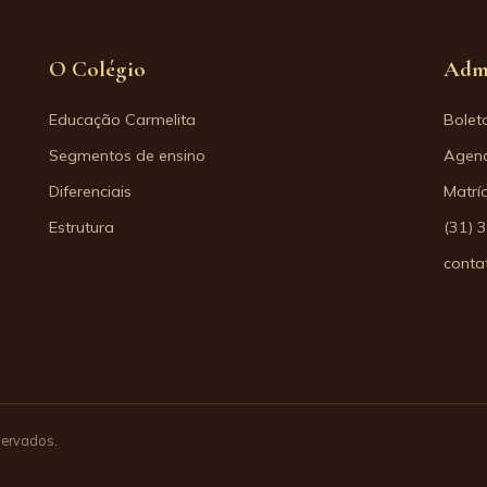
O Colégio
Adm
Educação Carmelita
Bolet
Segmentos de ensino
Agend
Diferenciais
Matrí
Estrutura
(31) 
conta
servados.