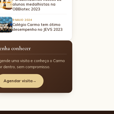
alunos medalhistas na
OBBiotec 2023
9 MAIO 2024
Colégio Carmo tem ótimo
desempenho no JEVS 2023
enha conhecer
gende uma visita e conheça o Carmo
or dentro, sem compromisso.
Agendar visita
→