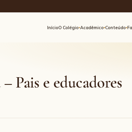
Início
O Colégio
Acadêmico
Conteúdo
Fa
▾
▾
▾
 – Pais e educadores