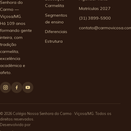
Senhora do
Carmelita
Matrículas 2027
Carmo —
Segmentos
Viçosa/MG.
(31) 3899-5900
de ensino
Há 109 anos
contato@carmovicosa.com
formando gente
Diferenciais
inteira, com
Estrutura
tradição
carmelita,
excelência
acadêmica e
afeto.
© 2026 Colégio Nossa Senhora do Carmo · Viçosa/MG. Todos os
direitos reservados.
Desenvolvido por