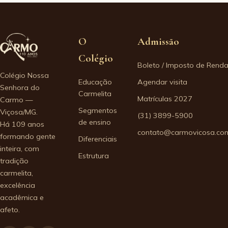
O
Admissão
Colégio
Boleto / Imposto de Rend
Colégio Nossa
Educação
Agendar visita
Senhora do
Carmelita
Matrículas 2027
Carmo —
Segmentos
Viçosa/MG.
(31) 3899-5900
de ensino
Há 109 anos
contato@carmovicosa.com
formando gente
Diferenciais
inteira, com
Estrutura
tradição
carmelita,
excelência
acadêmica e
afeto.