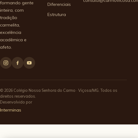
contato@carmovicosa.com
formando gente
Diferenciais
inteira, com
Estrutura
tradição
carmelita,
excelência
acadêmica e
afeto.
© 2026 Colégio Nossa Senhora do Carmo · Viçosa/MG. Todos os
direitos reservados.
Desenvolvido por
Interminas